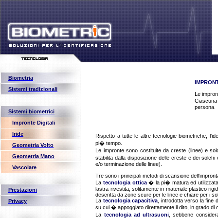
Biometria
IMPRONT
Sistemi tradizionali
Le impront
Ciascuna d
persona.
Sistemi biometrici
Impronte Digitali
Iride
Rispetto a tutte le altre tecnologie biometriche, l'i
pi� tempo.
Geometria Volto
Le impronte sono costituite da creste (linee) e solc
Geometria Mano
stabilita dalla disposizione delle creste e dei sol
e/o terminazione delle linee).
Vascolare
Tre sono i principali metodi di scansione dell'impronta
La
tecnologia ottica
� la pi� matura ed utilizzata.
lastra rivestita, solitamente in materiale plastico 
Prestazioni
descritta da zone scure per le linee e chiare per i sol
La
tecnologia capacitiva
, introdotta verso la fine 
Privacy
su cui � appoggiato direttamente il dito, in grado di c
La
tecnologia ad ultrasuoni
, sebbene considera