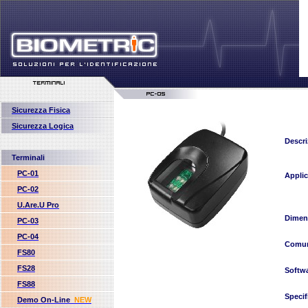
Sicurezza Fisica
Sicurezza Logica
Descri
Terminali
PC-01
Applic
PC-02
U.Are.U Pro
Dimen
PC-03
PC-04
Comun
FS80
FS28
Softw
FS88
Specif
Demo On-Line
NEW