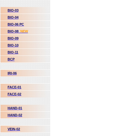
BIO-03
BIO-04
BIO-06 PC
BIO-08
NEW
BIO-09
BIO-10
BIO-11
BCP
IRI-06
FACE-01
FACE-02
HAND-01
HAND-02
VEIN-02