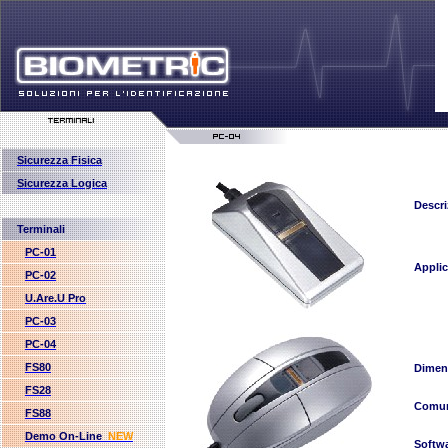
Sicurezza Fisica
Sicurezza Logica
Descri
Terminali
PC-01
Applic
PC-02
U.Are.U Pro
PC-03
PC-04
FS80
Dimen
FS28
Comun
FS88
Demo On-Line
NEW
Softw