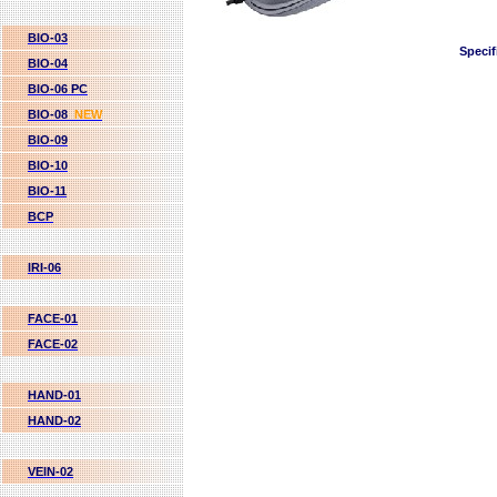
BIO-03
Specif
BIO-04
BIO-06 PC
BIO-08
NEW
BIO-09
BIO-10
BIO-11
BCP
IRI-06
FACE-01
FACE-02
HAND-01
HAND-02
VEIN-02