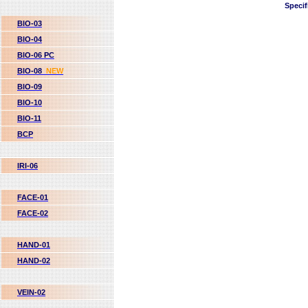
Specif
BIO-03
BIO-04
BIO-06 PC
BIO-08
NEW
BIO-09
BIO-10
BIO-11
BCP
IRI-06
FACE-01
FACE-02
HAND-01
HAND-02
VEIN-02