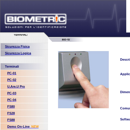
Sicurezza Fisica
Sicurezza Logica
Descri
Terminali
PC-01
Applic
PC-02
U.Are.U Pro
Dimen
PC-03
PC-04
FS80
Comun
FS28
Softw
FS88
Demo On-Line
NEW