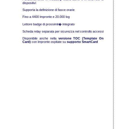
dispositivi
Supporta la definizione di fasce orarie
Fino a 4400 impronte e 20.000 log
Lettore badge di prossimit� integrato
Scheda relay separata per sicurezza nel controllo accessi
Disponibile anche nella
versione TOC (Template On
Card)
con impronte ospitate su
supporto SmartCard