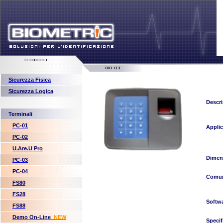
Sicurezza Fisica
Sicurezza Logica
Descri
Terminali
PC-01
Applic
PC-02
U.Are.U Pro
Dimen
PC-03
PC-04
Comun
FS80
FS28
Softw
FS88
Demo On-Line
NEW
Specif