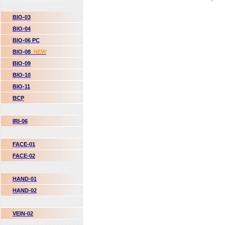
BIO-03
BIO-04
BIO-06 PC
BIO-08
NEW
BIO-09
BIO-10
BIO-11
BCP
IRI-06
FACE-01
FACE-02
HAND-01
HAND-02
VEIN-02