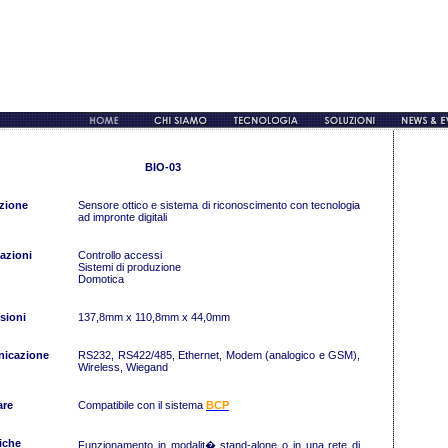
BIO-03
zione
Sensore ottico e sistema di riconoscimento con tecnologia
ad impronte digitali
azioni
Controllo accessi
Sistemi di produzione
Domotica
sioni
137,8mm x 110,8mm x 44,0mm
icazione
RS232, RS422/485, Ethernet, Modem (analogico e GSM),
Wireless, Wiegand
are
Compatibile con il sistema
BCP
iche
Funzionamento in modalit� stand-alone o in una rete di