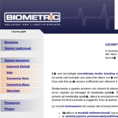
Biometria
GEOMET
Sistemi tradizionali
Il riconos
del naso e
bocca�
Sistemi biometrici
Impronte Digitali
Iride
E� una tecnologia
considerata molto intuitiva e
un punto (ad esempio uno specchio dietro cui � pos
Geometria Volto
Una sola foto pu� essere sufficiente per ottenere il 
Geometria Mano
Similarmente a quanto avviene con sistemi di video
Vascolare
errori rispetto ad immagini di media/alta qualit�. S
sistemi ad media/alta qualit�, allora le prestazioni
Questo ha finora portato a suggerire l'uso di questo
Prestazioni
Le recenti
innovazioni
nel campo del riconosciment
Privacy
l�utilizzo di
modelli tridimensionali
(sia p
la
sintetizzazione previsionale/predittiva