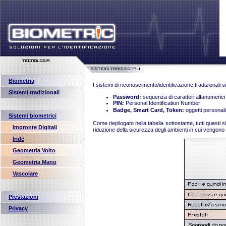
Biometria
I sistemi di riconoscimento/identificazione tradizionali s
Sistemi tradizionali
Password:
sequenza di caratteri alfanumerici d
PIN:
Personal Identification Number
Badge, Smart Card, Token:
oggetti personal
Sistemi biometrici
Come riepilogato nella tabella sottostante, tutti quest
Impronte Digitali
riduzione della sicurezza degli ambienti in cui vengono ut
Iride
Geometria Volto
Geometria Mano
Vascolare
Prestazioni
Privacy