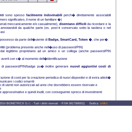
nti
sono spesso
facilmente indovinabili
perch� direttamente associabili
ero significativo, il nome di un familiare �)
rati meccanicamente e/o casualmente),
diventano difficili
da ricordare e la
 annotandoli da qualche parte (es. post-it conservato sotto la tastiera o nel
casi
l possesso da parte dell�utente di
Badge, SmartCard, Token �
, che per�:
riti
(problema presente anche nell�uso di password/PIN)
dal legittimo proprietario ad un amico o un collega (anche password/PIN
 averli con s� al momento dell�identificazione
zo di password/PIN/badge pu� inoltre generare
nuovi/ aggiuntivi costi di
ione di costi per la creazione periodica di nuovi dispositivi e di extra attivit�
unicare i codici smarriti
 di utenti non autorizzati ad aree che dovrebbero essere riservate e
e
ze approssimative e quindi inutili, con conseguente spreco di investimenti
uniko
IOMETRIC® S.r.l. - Tutti i diritti riservati - P.IVA 08173680011 Grafica: