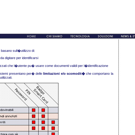
i basano sull�utilizzo di:
a digitare per identificarsi
izzati che l�utente pu� usare come documenti validi per l�identificazione
i sistemi presentano per� delle
limitazioni e/o scomodit�
che comportano la
ilizzati.