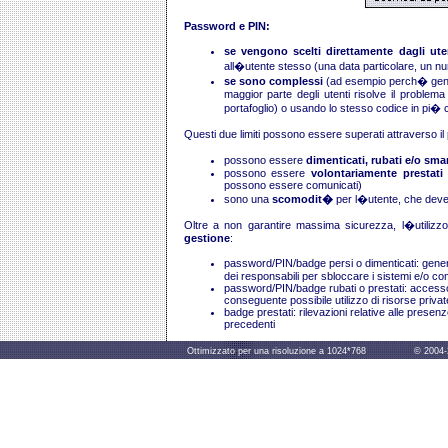
Password e PIN:
se vengono scelti direttamente dagli ute
all�utente stesso (una data particolare, un num
se sono complessi
(ad esempio perch� gene
maggior parte degli utenti risolve il problema
portafoglio) o usando lo stesso codice in pi� 
Questi due limiti possono essere superati attraverso i
possono essere
dimenticati, rubati e/o smar
possono essere
volontariamente prestati
possono essere comunicati)
sono una
scomodit�
per l�utente, che deve
Oltre a non garantire massima sicurezza, l�utiliz
gestione
:
password/PIN/badge persi o dimenticati: generaz
dei responsabili per sbloccare i sistemi e/o com
password/PIN/badge rubati o prestati: accesso
conseguente possibile utilizzo di risorse privat
badge prestati: rilevazioni relative alle presen
precedenti
Ottimizzato per una risoluzione a 1024*768 © 2004-2014 B