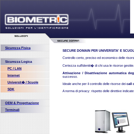
Sicurezza Fisica
SECURE DOMAIN PER UNIVERSITA' E SCUO
Controllo certo, preciso ed economico delle risors
Sicurezza Logica
Certezza sull'identit� di chi usa le risorse gestite
PC / LAN
Attivazione / Disattivazione automatica degl
Internet
successo.
Universit� / Scuole
Ideale anche per il controllo delle risorse dei
call
SDK
A norma di privacy: rispetto delle direttive indic
OEM & Progettazione
Terminali