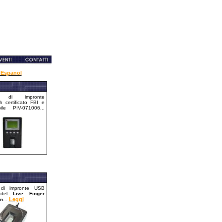
Espanol
re di impronte
h certificato FBI e
bile PIV-071006...
 di impronte USB
 del
Live Finger
Leggi
on
...