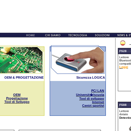
FS28
Letto
Bluetoot
compati
Leggi
OEM & PROGETTAZIONE
Sicurezza LOGICA
PC/ LAN
OEM
Universit�/scuola
Progettazione
Tool di sviluppo
Tool di Sviluppo
Internet
FS88
Centri sportivi
Lettore
dotato
Detecti