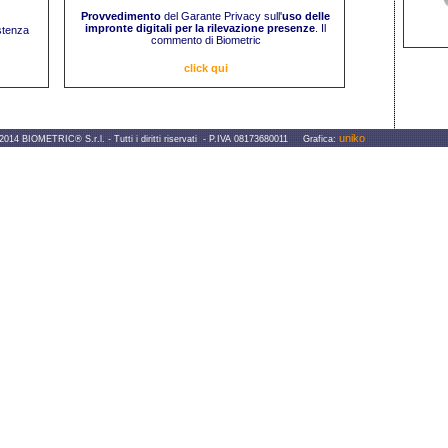
Provvedimento
del Garante Privacy sull'
uso delle
impronte digitali per la rilevazione presenze
. Il
istenza
commento di Biometric
click qui
uniko
IOMETRIC® S.r.l. - Tutti i diritti riservati - P.IVA 08173680011 Grafica: