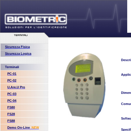
Sicurezza Fisica
Sicurezza Logica
Descri
Terminali
PC-01
Applic
PC-02
U.Are.U Pro
Dimen
PC-03
PC-04
Comun
FS80
FS28
Softw
FS88
Demo On-Line
NEW
Specif