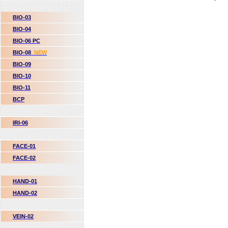
BIO-03
BIO-04
BIO-06 PC
BIO-08
NEW
BIO-09
BIO-10
BIO-11
BCP
IRI-06
FACE-01
FACE-02
HAND-01
HAND-02
VEIN-02