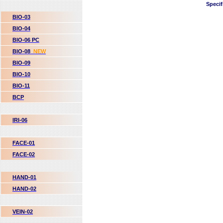
Specif
BIO-03
BIO-04
BIO-06 PC
BIO-08
NEW
BIO-09
BIO-10
BIO-11
BCP
IRI-06
FACE-01
FACE-02
HAND-01
HAND-02
VEIN-02