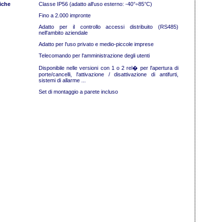
iche
Classe IP56 (adatto all'uso esterno: -40°÷85°C)
Fino a 2.000 impronte
Adatto per il controllo accessi distribuito (RS485)
nell'ambito aziendale
Adatto per l'uso privato e medio-piccole imprese
Telecomando per l'amministrazione degli utenti
Disponibile nelle versioni con 1 o 2 rel� per l'apertura di
porte/cancelli, l'attivazione / disattivazione di antifurti,
sistemi di allarme ...
Set di montaggio a parete incluso