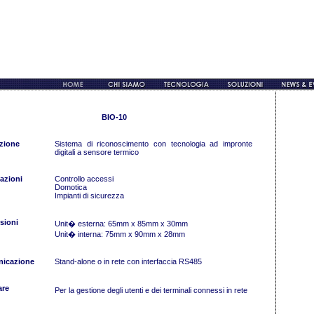
BIO-10
zione
Sistema di riconoscimento con tecnologia ad impronte
digitali a sensore termico
azioni
Controllo accessi
Domotica
Impianti di sicurezza
sioni
Unit� esterna: 65mm x 85mm x 30mm
Unit� interna: 75mm x 90mm x 28mm
icazione
Stand-alone o in rete con interfaccia RS485
are
Per la gestione degli utenti e dei terminali connessi in rete