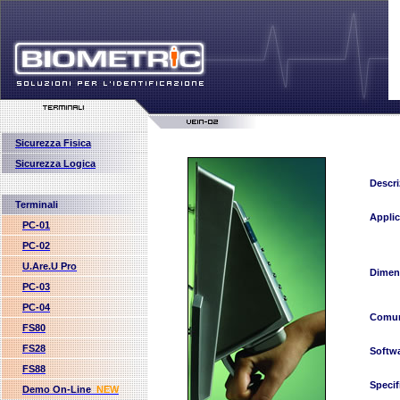
Sicurezza Fisica
Sicurezza Logica
Descri
Terminali
Applic
PC-01
PC-02
U.Are.U Pro
Dimen
PC-03
PC-04
Comun
FS80
FS28
Softw
FS88
Specif
Demo On-Line
NEW