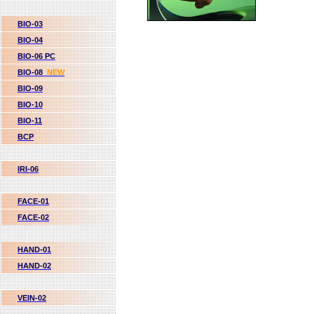
BIO-03
BIO-04
BIO-06 PC
BIO-08
NEW
BIO-09
BIO-10
BIO-11
BCP
IRI-06
FACE-01
FACE-02
HAND-01
HAND-02
VEIN-02