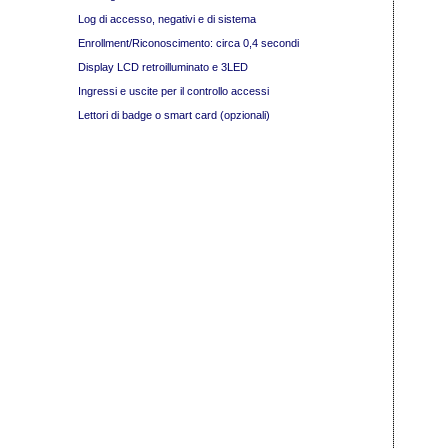
Log di accesso, negativi e di sistema
Enrollment/Riconoscimento: circa 0,4 secondi
Display LCD retroilluminato e 3LED
Ingressi e uscite per il controllo accessi
Lettori di badge o smart card (opzionali)