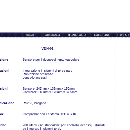
VEIN-02
zione
Sensore per il riconoscimento vascolare
azioni
Integrazione in sistemi di terze parti
Rilevazione presenze
controllo accessi
sioni
Sensore: 247mm x 135mm x 150mm
Controller: 140mm x 170mm x 37,5mm
icazione
RS232, Wiegand
are
Compatibile con il sistema BCP o SDK
iche
200 utenti (se standalone per controllo accessi); illimitati
se integrato in sistemi terzi.