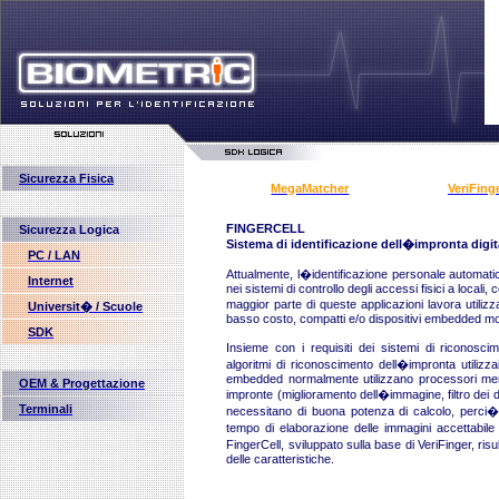
Sicurezza Fisica
MegaMatcher
VeriFing
FINGERCELL
Sicurezza Logica
Sistema di identificazione dell�impronta dig
PC / LAN
Attualmente, l�identificazione personale automati
Internet
nei sistemi di controllo degli accessi fisici a locali
maggior parte di queste applicazioni lavora utilizz
Universit� / Scuole
basso costo, compatti e/o dispositivi embedded mobili
SDK
Insieme con i requisiti dei sistemi di riconosc
algoritmi di riconoscimento dell�impronta utilizza
embedded normalmente utilizzano processori meno 
OEM & Progettazione
impronte (miglioramento dell�immagine, filtro dei di
Terminali
necessitano di buona potenza di calcolo, perci� 
tempo di elaborazione delle immagini accettabi
FingerCell, sviluppato sulla base di VeriFinger, ri
delle caratteristiche.