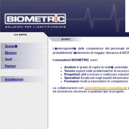
Societ�
L�eterogeneit� delle competenze del personale inte
Mission
probabilmente l�elemento di maggior rilevanza di B
Staff
I consulenti BIOMETRIC
sono:
Partner
Analisti
in grado di capire la realt� aziendale
Tecnici
esperti nelle problematiche di sicurez
Progettisti
abili a trovare e realizzare soluzion
Specialisti
focalizzati sugli aspetti infrastruttu
Installazioni
Formatori
rivolti a trasmettere le competenze
La collaborazione con
aziende/tecnici specializzati
p
ed assistenza necessari a qualsiasi tipo di progetto.