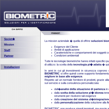
Societ�
La mission aziendale � quella di offrire
soluzioni bio
Mission
Esigenze del Cliente
Ambiti di applicazione
Staff
Caratteristiche e comportamenti dei soggetti co
Condizioni ambientali
Partner
Tutte le tecnologie biometriche hanno infatti specifici pu
di utilizzo: la scelta della
tecnologia pi� adatta
� qui
Installazioni
In anni in cui gli investimenti in sicurezza coprono
BIOMETRIC
si offre quindi come supporto fondamental
migliore in base alle esigenze
.
Rispetto ad un normale fornitore di prodotti, grazie al
sul servizio e sulla consulenza personalizzata:
dall�
analisi della situazione di partenza
in 
dalla
scelta della soluzione pi� idonea
tene
strumenti per risolvere tali esigenze
dalla
creazione del sistema
all�
integrazion
dalla
personalizzazione
della soluzione alla
f
BIOMETRIC non produce singoli terminali, ma grazie a