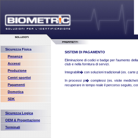
Sicurezza Fisica
SISTEMI DI PAGAMENTO
Presenze
Eliminazione di codici e badge per l'aumento della 
Accessi
club e nella fornitura di servizi.
Produzione
Integrabilit� con soluzioni tradizionali (es. carte
Centri sportivi
In processi pi� complessi (es. visite mediche/day
Pagamenti
recuperare in tempo reale il percorso seguito, co
Domotica
SDK
Sicurezza Logica
OEM & Progettazione
Terminali