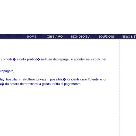
comodit� e della praticit� nell'uso di prepagati e addebiti nei circoli, nei
 prepagate).
 hospital in strutture private), possibilit� di identificare l'utente e di
s� da potere determinare la giusta tariffa di pagamento.