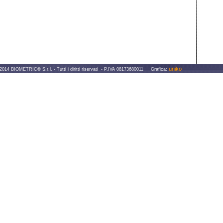
uniko
IOMETRIC® S.r.l. - Tutti i diritti riservati - P.IVA 08173680011 Grafica: